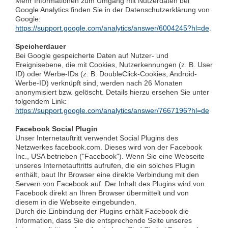
Mehr Informationen zum Umgang mit Nutzerdaten bei
Google Analytics finden Sie in der Datenschutzerklärung von
Google:
https://support.google.com/analytics/answer/6004245?hl=de
.
Speicherdauer
Bei Google gespeicherte Daten auf Nutzer- und
Ereignisebene, die mit Cookies, Nutzerkennungen (z. B. User
ID) oder Werbe-IDs (z. B. DoubleClick-Cookies, Android-
Werbe-ID) verknüpft sind, werden nach 26 Monaten
anonymisiert bzw. gelöscht. Details hierzu ersehen Sie unter
folgendem Link:
https://support.google.com/analytics/answer/7667196?hl=de
Facebook Social Plugin
Unser Internetauftritt verwendet Social Plugins des
Netzwerkes facebook.com. Dieses wird von der Facebook
Inc., USA betrieben ("Facebook"). Wenn Sie eine Webseite
unseres Internetauftritts aufrufen, die ein solches Plugin
enthält, baut Ihr Browser eine direkte Verbindung mit den
Servern von Facebook auf. Der Inhalt des Plugins wird von
Facebook direkt an Ihren Browser übermittelt und von
diesem in die Webseite eingebunden.
Durch die Einbindung der Plugins erhält Facebook die
Information, dass Sie die entsprechende Seite unseres