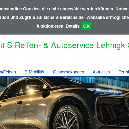
notwendige Cookies, die nicht abgewählt werden können. Notwen
ion und Zugriffe auf sichere Bereiche der Webseite ermöglichen
funktionieren.
Details
OK
nt S Reifen- & Autoservice Lehnigk
n/Felgen
E-Mobilität
Gewerbekunden
Aktuelles
Term